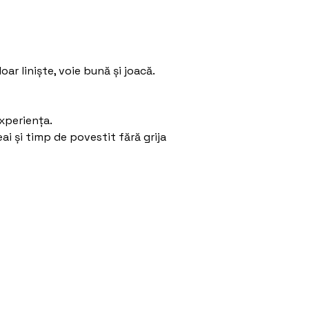
ar liniște, voie bună și joacă.
experiența.
ai și timp de povestit fără grija