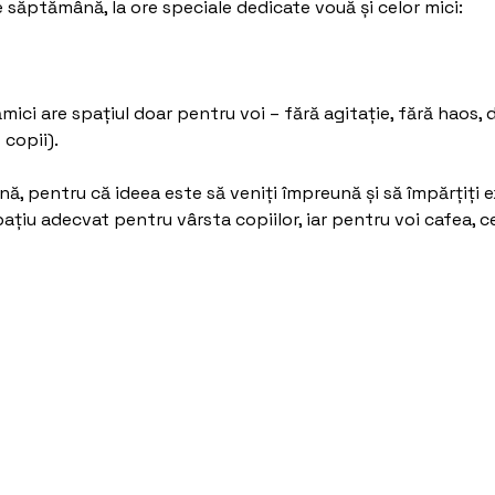
 săptămână, la ore speciale dedicate vouă și celor mici:
ici are spațiul doar pentru voi – fără agitație, fără haos, do
copii).
ă, pentru că ideea este să veniți împreună și să împărțiți 
ațiu adecvat pentru vârsta copiilor, iar pentru voi cafea, ce