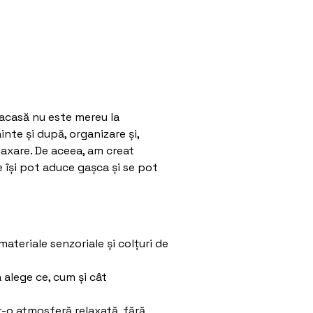
 acasă nu este mereu la
nte și după, organizare și,
laxare. De aceea, am creat
își pot aduce gașca și se pot
 materiale senzoriale și colțuri de
 alege ce, cum și cât
r-o atmosferă relaxată, fără