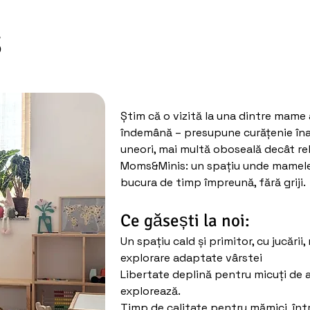
S
Știm că o vizită la una dintre mame
îndemână – presupune curățenie înai
uneori, mai multă oboseală decât re
Moms&Minis: un spațiu unde mamele 
bucura de timp împreună, fără griji.
Ce găsești la noi:
Un spațiu cald și primitor, cu jucării,
explorare adaptate vârstei
Libertate deplină pentru micuți de a
explorează.
Timp de calitate pentru mămici, înt