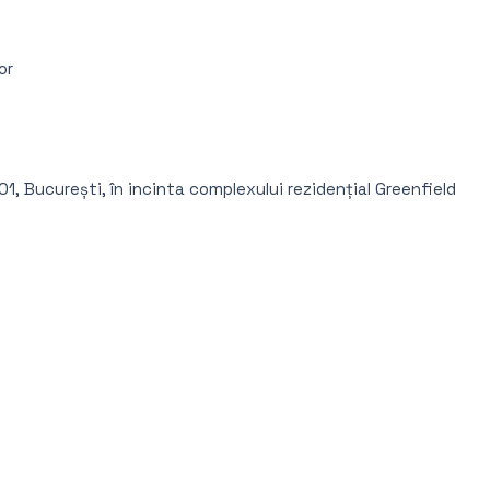
or
1, București, î
n incinta complexului rezidențial Greenfield