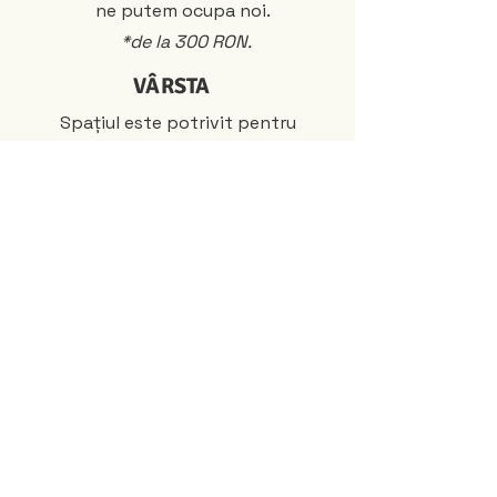
ne putem ocupa noi.
*de la 300 RON.
VÂRSTA
Spațiul este potrivit pentru
petreceri aniversare de la 1 până la 4
ani.
POLITICA DE ANULĂRI SAU
REPROGRAMĂRI
Un interval se programează doar în
urma achitării avansului de 200 RON.
Plata acestuia se face în baza unei
facturi proforme. Înțelegem că este