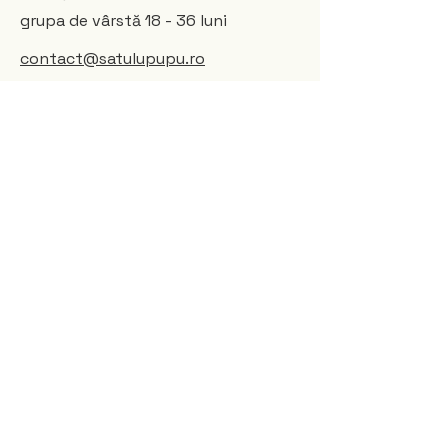
grupa de vârstă 18 - 36 luni
contact@satulupupu.ro
0761.027.167
Satu' lu' Pupu
Comunitate educațională
pentru copiii de 0 - 3 ani și
părinții lor